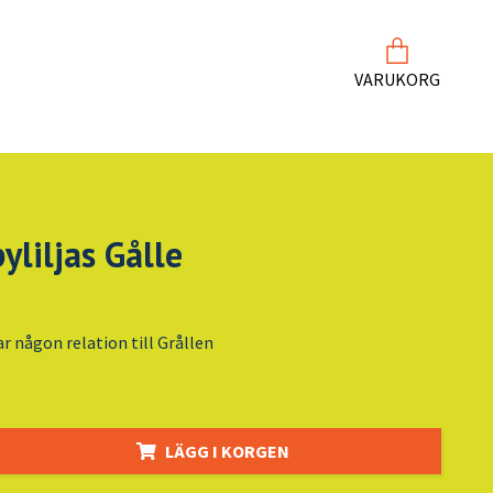
VARUKORG
yliljas Gålle
r någon relation till Grållen
LÄGG I KORGEN