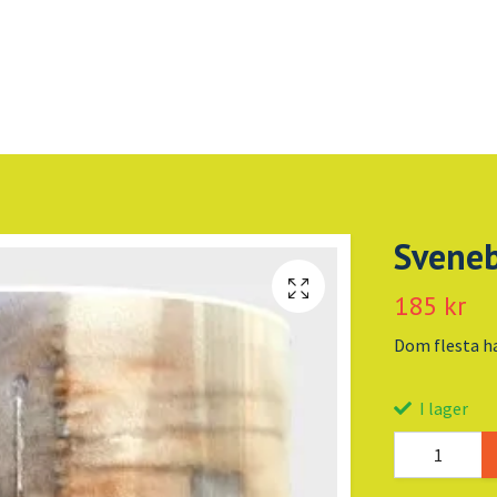
Sveneb
185 kr
Dom flesta ha
I lager