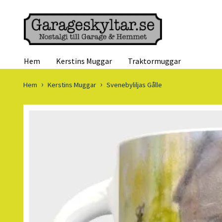
Hem
Kerstins Muggar
Traktormuggar
Hem
Kerstins Muggar
Svenebyliljas Gålle