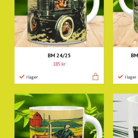
BM 24/25
BM
185 kr
I lager
I lager