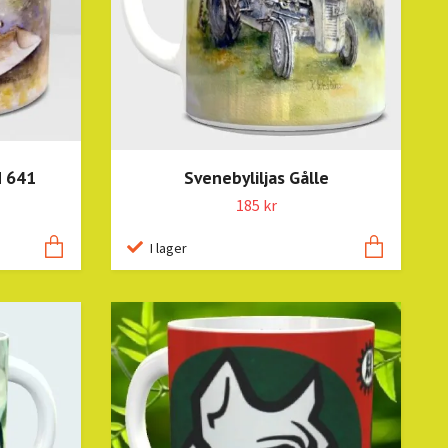
M 641
Svenebyliljas Gålle
185 kr
I lager