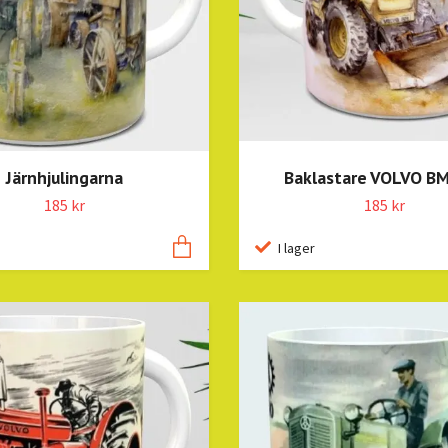
Järnhjulingarna
Baklastare VOLVO B
185 kr
185 kr
I lager