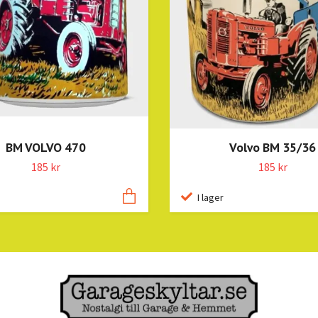
Volvo BM 35/36
BM VOLVO 470
185 kr
185 kr
I lager